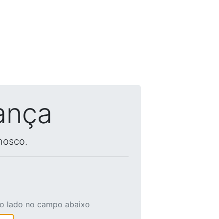
ança
nosco.
ao lado no campo abaixo