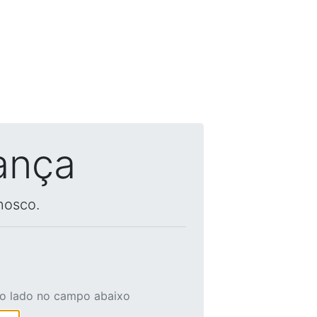
ança
nosco.
ao lado no campo abaixo