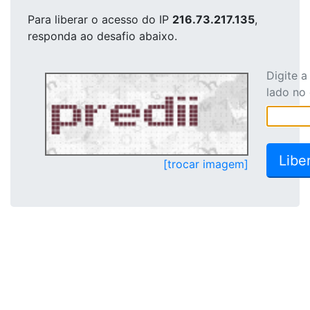
Para liberar o acesso
do IP
216.73.217.135
,
responda ao desafio abaixo.
Digite 
lado no
[trocar imagem]