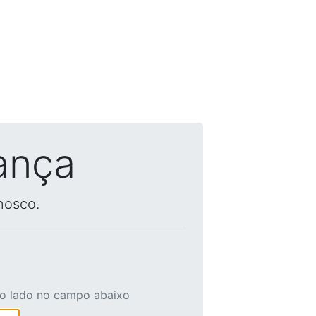
ança
nosco.
ao lado no campo abaixo