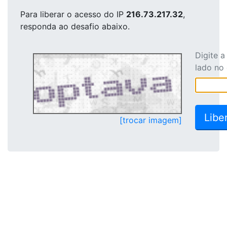
Para liberar o acesso
do IP
216.73.217.32
,
responda ao desafio abaixo.
Digite 
lado no
[trocar imagem]