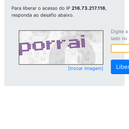
Para liberar o acesso
do IP
216.73.217.116
,
responda ao desafio abaixo.
Digite 
lado no
[trocar imagem]